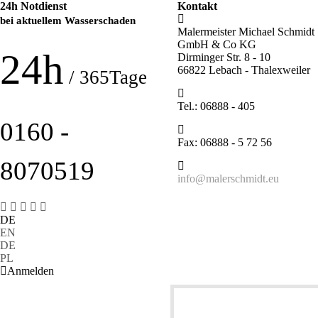
24h Notdienst
Kontakt
bei aktuellem Wasserschaden
Malermeister Michael Schmidt
GmbH & Co KG
24h
Dirminger Str. 8 - 10
66822 Lebach - Thalexweiler
/ 365Tage
Tel.: 06888 - 405
0160 -
Fax: 06888 - 5 72 56
8070519
info@malerschmidt.eu
DE
EN
DE
PL
Anmelden