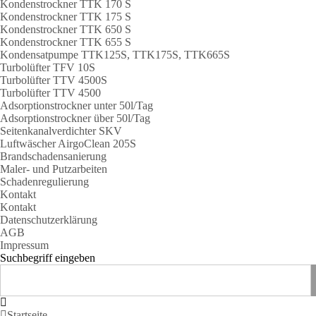
Kondenstrockner TTK 170 S
Kondenstrockner TTK 175 S
Kondenstrockner TTK 650 S
Kondenstrockner TTK 655 S
Kondensatpumpe TTK125S, TTK175S, TTK665S
Turbolüfter TFV 10S
Turbolüfter TTV 4500S
Turbolüfter TTV 4500
Adsorptionstrockner unter 50l/Tag
Adsorptionstrockner über 50l/Tag
Seitenkanalverdichter SKV
Luftwäscher AirgoClean 205S
Brandschadensanierung
Maler- und Putzarbeiten
Schadenregulierung
Kontakt
Kontakt
Datenschutzerklärung
AGB
Impressum
Suchbegriff eingeben
Startseite