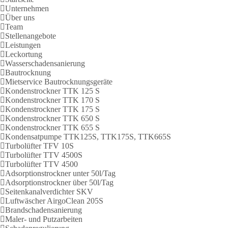
Unternehmen
Über uns
Team
Stellenangebote
Leistungen
Leckortung
Wasserschadensanierung
Bautrocknung
Mietservice Bautrocknungsgeräte
Kondenstrockner TTK 125 S
Kondenstrockner TTK 170 S
Kondenstrockner TTK 175 S
Kondenstrockner TTK 650 S
Kondenstrockner TTK 655 S
Kondensatpumpe TTK125S, TTK175S, TTK665S
Turbolüfter TFV 10S
Turbolüfter TTV 4500S
Turbolüfter TTV 4500
Adsorptionstrockner unter 50l/Tag
Adsorptionstrockner über 50l/Tag
Seitenkanalverdichter SKV
Luftwäscher AirgoClean 205S
Brandschadensanierung
Maler- und Putzarbeiten